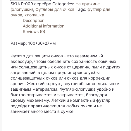
хлопушка
SKU:
P-009 серебро
Categories:
На пружине
(серебро)
(хлопушки)
,
Футляры для очков
Tags:
футляр для
quantity
очков
,
хлопушка
Description
Additional information
Reviews (0)
Размер: 160*60*27мм
Футляр для защиты очков – это незаменимый
аксессуар, чтобы обеспечить сохранность обычных
или солнцезащитных очков от царапин, пыли и других
загрязнений, в целом продлит срок службы
солнцезащитных очков или очков для коррекции
зрения. Жесткий корпус , внутри обшит специальным
защитным материалом. Футляр-хлопушка удобно и
быстро открывается и закрывается, благодаря
своему механизму. Легкий и компактный футляр
подойдет практически для любых очков и не
занимает много места в сумке.