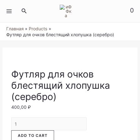
Перейти
к
0
Поиск
содержимому
MAIN
MENU
Главная
Products
Футляр для очков блестящий хлопушка (серебро)
Футляр для очков
блестящий хлопушка
(серебро)
400,00
₽
Футляр
для
очков
ADD TO CART
блестящий