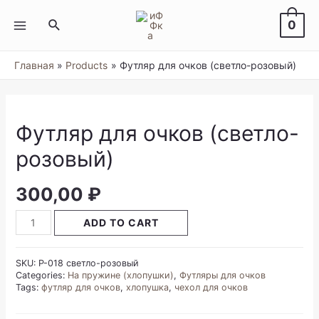
Перейти
к
Поиск
0
содержимому
MAIN
MENU
Главная
Products
Футляр для очков (светло-розовый)
Футляр для очков (светло-
розовый)
300,00
₽
Футляр
ADD TO CART
для
очков
(светло-
SKU:
Р-018 светло-розовый
розовый)
Categories:
На пружине (хлопушки)
,
Футляры для очков
quantity
Tags:
футляр для очков
,
хлопушка
,
чехол для очков