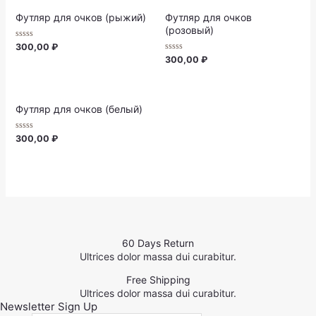
Футляр для очков (рыжий)
Футляр для очков
(розовый)
Rated
300,00
₽
0
Rated
300,00
₽
out
0
of
out
5
of
5
Футляр для очков (белый)
Rated
300,00
₽
0
out
of
5
60 Days Return
Ultrices dolor massa dui curabitur.
Free Shipping
Ultrices dolor massa dui curabitur.
Newsletter Sign Up