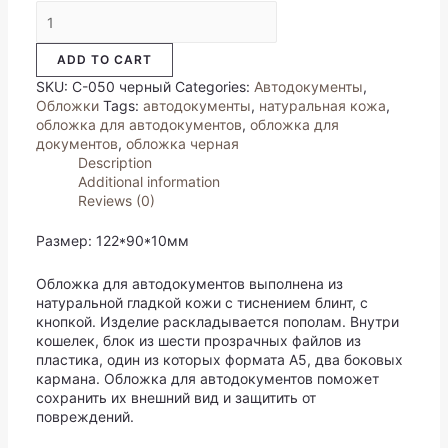
Обложка
на
автодокументы+кошелек
ADD TO CART
с
кнопкой
SKU:
С-050 черный
Categories:
Автодокументы
,
(мал./
Обложки
Tags:
автодокументы
,
натуральная кожа
,
нат.кожа)
обложка для автодокументов
,
обложка для
черный
документов
,
обложка черная
quantity
Description
Additional information
Reviews (0)
Размер: 122*90*10мм
Обложка для автодокументов выполнена из
натуральной гладкой кожи с тиснением блинт, с
кнопкой. Изделие раскладывается пополам. Внутри
кошелек, блок из шести прозрачных файлов из
пластика, один из которых формата А5, два боковых
кармана. Обложка для автодокументов поможет
сохранить их внешний вид и защитить от
повреждений.