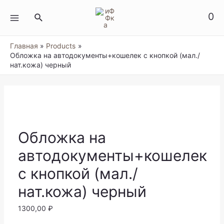
Перейти
к
0
Поиск
содержимому
MAIN
MENU
Главная
Products
Обложка на автодокументы+кошелек с кнопкой (мал./
нат.кожа) черный
Обложка на
автодокументы+кошелек
с кнопкой (мал./
нат.кожа) черный
1300,00
₽