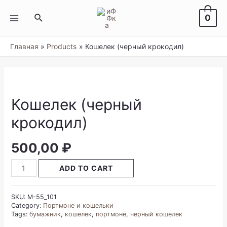
Перейти
к
Поиск
0
содержимому
MAIN
MENU
Главная
Products
Кошелек (черный крокодил)
Кошелек (черный
крокодил)
500,00
₽
Кошелек
ADD TO CART
(черный
крокодил)
quantity
SKU:
M-55_101
Category:
Портмоне и кошельки
Tags:
бумажник
,
кошелек
,
портмоне
,
черный кошелек