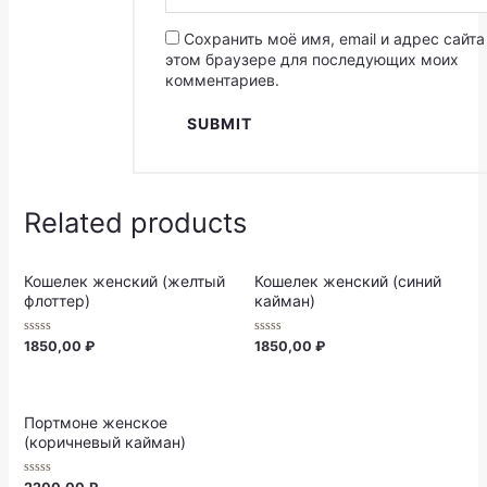
Сохранить моё имя, email и адрес сайта
этом браузере для последующих моих
комментариев.
Related products
Кошелек женский (желтый
Кошелек женский (синий
флоттер)
кайман)
Rated
Rated
1850,00
₽
1850,00
₽
0
0
out
out
of
of
5
5
Портмоне женское
(коричневый кайман)
Rated