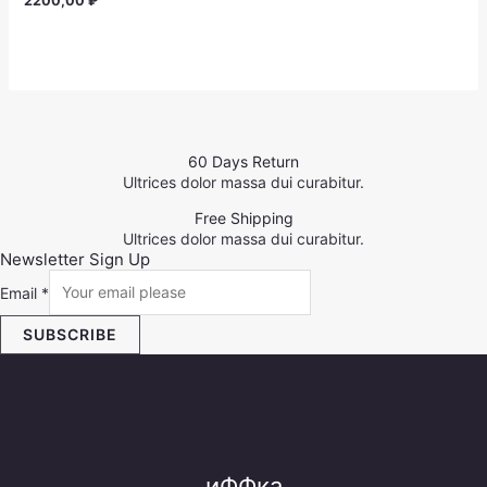
2200,00
₽
0
out
of
5
60 Days Return
Ultrices dolor massa dui curabitur.
Free Shipping
Ultrices dolor massa dui curabitur.
Newsletter Sign Up
Email
*
SUBSCRIBE
иФФка