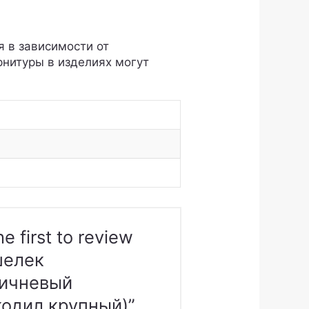
я в зависимости от
рнитуры в изделиях могут
he first to review
шелек
ричневый
одил крупный)”