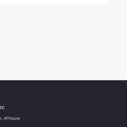
ес
я, АРКрым