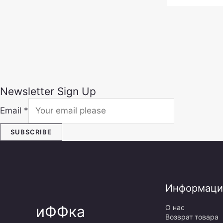
Newsletter Sign Up
Email
*
SUBSCRIBE
Информаци
иФФка
О нас
Возврат товара