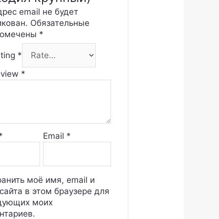
рес email не будет
икован.
Обязательные
помечены
*
ating
*
eview
*
*
Email
*
анить моё имя, email и
сайта в этом браузере для
дующих моих
нтариев.