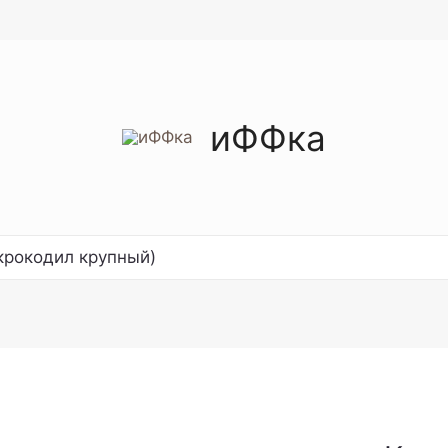
иФФка
крокодил крупный)