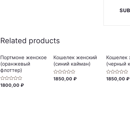
Related products
Портмоне женское
Кошелек женский
Кошелек 
(оранжевый
(синий кайман)
(черный 
флоттер)
Rated
Rated
1850,00
₽
1850,00
₽
0
0
Rated
1800,00
₽
out
out
0
of
of
out
5
5
of
5