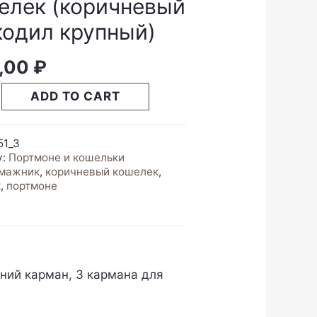
елек (коричневый
кодил крупный)
,00
₽
к
ADD TO CART
невый
ил
й)
51_3
y
y:
Портмоне и кошельки
мажник
,
коричневый кошелек
,
к
,
портмоне
нний карман, 3 кармана для