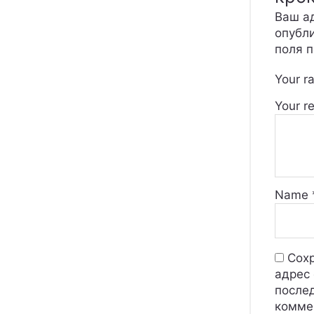
Ваш ад
опубл
поля 
Your r
Your r
Name
Сохр
адрес 
после
комме