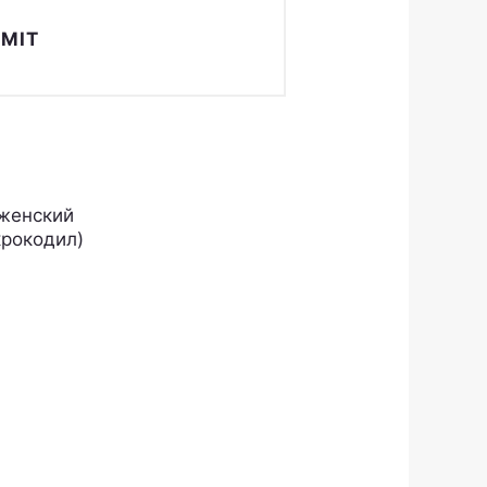
женский
крокодил)