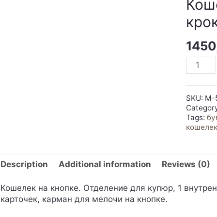
Кош
кро
1450
Кошеле
(корич
крокод
крупны
SKU:
M-
quantit
Categor
Tags:
бу
кошеле
Description
Additional information
Reviews (0)
Кошелек на кнопке. Отделение для купюр, 1 внутре
карточек, карман для мелочи на кнопке.