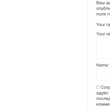
Ваш ад
опубл
поля 
Your r
Your r
Name
Сохр
адрес 
после
комме