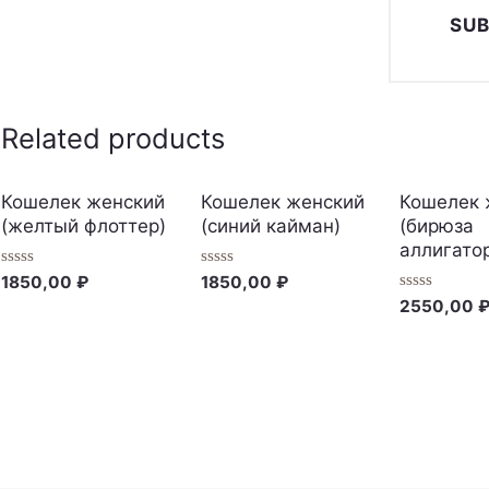
Related products
Кошелек женский
Кошелек женский
Кошелек 
(желтый флоттер)
(синий кайман)
(бирюза
аллигато
Rated
Rated
1850,00
₽
1850,00
₽
0
0
Rated
2550,00
out
out
0
of
of
out
5
5
of
5