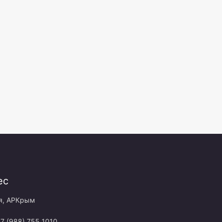
ес
я, АРКрым
+7 (988) 755 1010