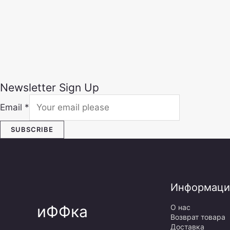
Newsletter Sign Up
Email
*
SUBSCRIBE
Информаци
иФФка
О нас
Возврат товара
Доставка