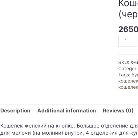
Кош
(че
265
Кошеле
женски
(черны
крокод
SKU:
X-6
quantit
Categor
Tags:
бу
кошеле
кошеле
Description
Additional information
Reviews (0)
Кошелек женский на кнопке. Большое отделение для
для мелочи (на молнии) внутри, 4 отделения для ку