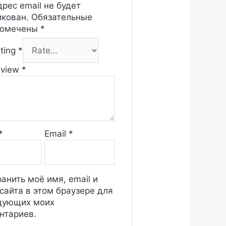
рес email не будет
икован.
Обязательные
помечены
*
ating
*
eview
*
*
Email
*
анить моё имя, email и
сайта в этом браузере для
дующих моих
нтариев.