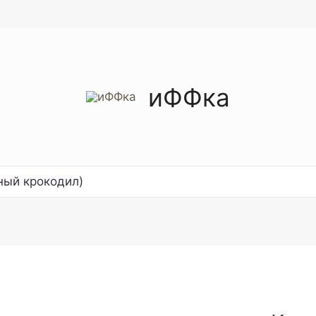
иФФка
ный крокодил)