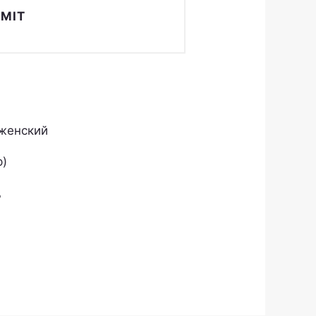
женский
р)
₽