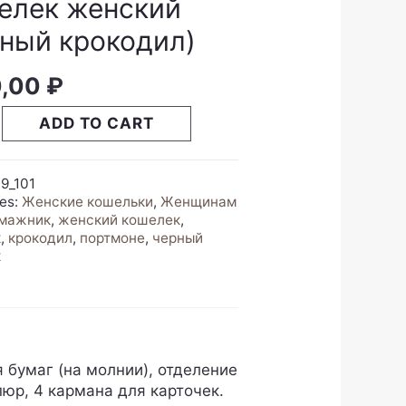
елек женский
рный крокодил)
0,00
₽
к
ADD TO CART
й
й
ил)
9_101
y
ies:
Женские кошельки
,
Женщинам
мажник
,
женский кошелек
,
к
,
крокодил
,
портмоне
,
черный
к
 бумаг (на молнии), отделение
пюр, 4 кармана для карточек.