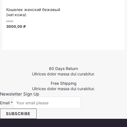
5
5
Кошелек женский бежевый
(нат.кожа)
Rated
3000,00
₽
0
out
of
5
60 Days Return
Ultrices dolor massa dui curabitur.
Free Shipping
Ultrices dolor massa dui curabitur.
Newsletter Sign Up
Email
*
SUBSCRIBE