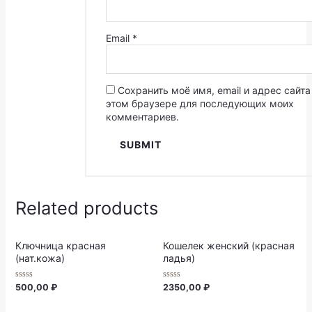
Email
*
Сохранить моё имя, email и адрес сайта
этом браузере для последующих моих
комментариев.
Related products
Ключница красная
Кошелек женский (красная
(нат.кожа)
ладья)
Rated
Rated
500,00
₽
2350,00
₽
0
0
out
out
of
of