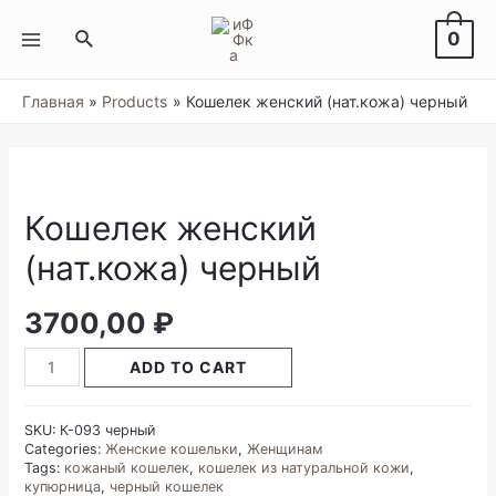
Перейти
к
Поиск
0
содержимому
MAIN
MENU
Главная
Products
Кошелек женский (нат.кожа) черный
Кошелек женский
(нат.кожа) черный
3700,00
₽
Кошелек
ADD TO CART
женский
(нат.кожа)
черный
SKU:
К-093 черный
quantity
Categories:
Женские кошельки
,
Женщинам
Tags:
кожаный кошелек
,
кошелек из натуральной кожи
,
купюрница
,
черный кошелек