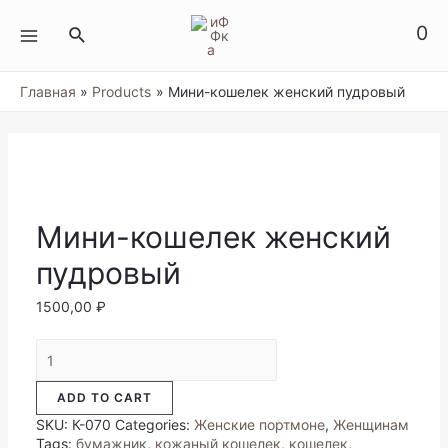
Перейти
к
0
Поиск
содержимому
MAIN
MENU
Главная
Products
Мини-кошелек женский пудровый
Мини-кошелек женский
пудровый
1500,00
₽
Мини-
кошелек
женский
ADD TO CART
пудровый
quantity
SKU:
К-070
Categories:
Женские портмоне
,
Женщинам
Tags:
бумажник
,
кожаный кошелек
,
кошелек
,