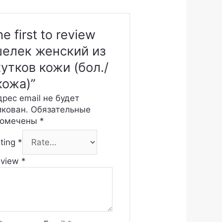
he first to review
шелек женский из
утков кожи (бол./
кожа)”
рес email не будет
икован.
Обязательные
помечены
*
ating
*
eview
*