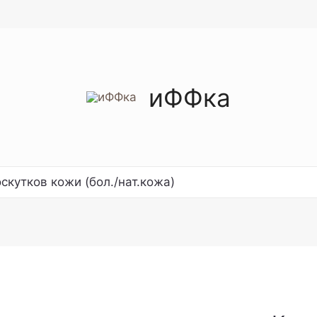
иФФка
скутков кожи (бол./нат.кожа)