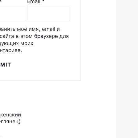
*
Email
*
анить моё имя, email и
сайта в этом браузере для
дующих моих
нтариев.
женский
-глянец)
₽