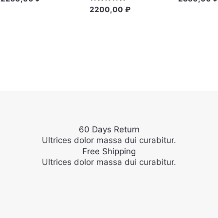
0
0
Rated
2200,00
₽
out
out
0
of
of
out
5
5
of
5
60 Days Return
Ultrices dolor massa dui curabitur.
Free Shipping
Ultrices dolor massa dui curabitur.