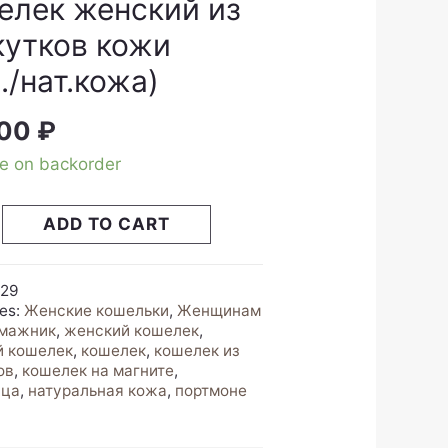
елек женский из
кутков кожи
./нат.кожа)
,00
₽
le on backorder
к
ADD TO CART
й
ков
029
ies:
Женские кошельки
,
Женщинам
мажник
,
женский кошелек
,
й кошелек
,
кошелек
,
кошелек из
а)
ов
,
кошелек на магните
,
y
ица
,
натуральная кожа
,
портмоне