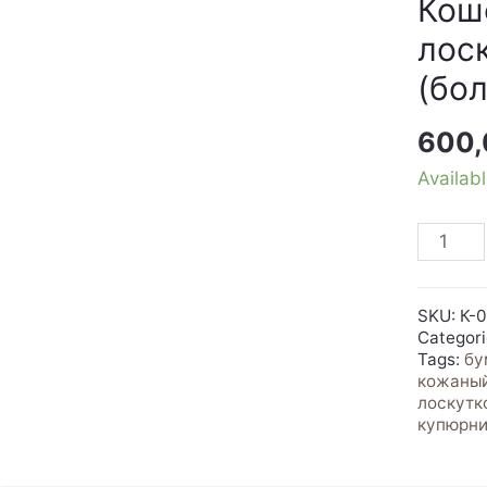
Кош
лос
(бол
600
Availab
Кошеле
женски
из
лоскут
SKU:
К-
кожи
Categor
(бол./
Tags:
бу
кожаны
нат.кож
лоскутк
quantit
купюрн