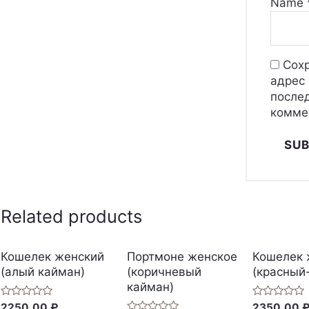
Name
Сохр
адрес 
после
комме
Related products
Кошелек женский
Портмоне женское
Кошелек 
(алый кайман)
(коричневый
(красный
кайман)
Rated
Rated
2250,00
₽
2350,00