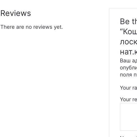
Reviews
Be t
There are no reviews yet.
“Ко
лоск
нат.
Ваш ад
опубл
поля 
Your r
Your r