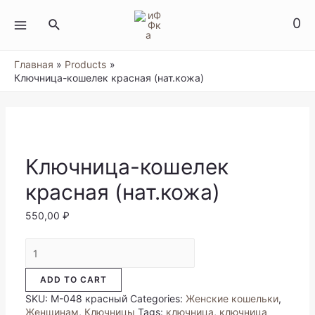
Перейти
к
0
Поиск
содержимому
MAIN
MENU
Главная
Products
Ключница-кошелек красная (нат.кожа)
Ключница-кошелек
красная (нат.кожа)
550,00
₽
Ключница-
кошелек
красная
ADD TO CART
(нат.кожа)
quantity
SKU:
М-048 красный
Categories:
Женские кошельки
,
Женщинам
,
Ключницы
Tags:
ключница
,
ключница