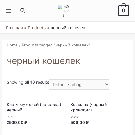
Перейти
к
Поиск
0
содержимому
MAIN
MENU
Главная
Products
черный кошелек
Home
/ Products tagged “черный кошелек”
черный кошелек
Showing all 10 results
Клатч мужской (нат.кожа)
Кошелек (черный
черный
крокодил)
Rated
Rated
2500,00
₽
500,00
₽
0
0
out
out
of
of