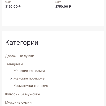
Rated
Rated
3150,00
₽
2750,00
₽
0
0
out
out
of
of
5
5
Категории
Дорожные сумки
Женщинам
Женские кошельки
Женские портмоне
Косметички женские
Купюрницы мужские
Мужские сумки