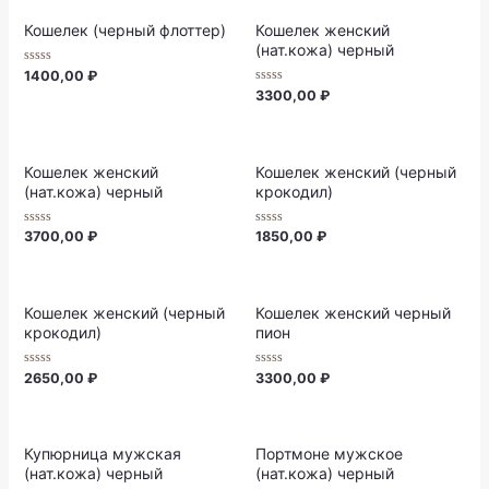
5
5
Кошелек (черный флоттер)
Кошелек женский
(нат.кожа) черный
Rated
1400,00
₽
0
Rated
3300,00
₽
out
0
of
out
5
of
5
Кошелек женский
Кошелек женский (черный
(нат.кожа) черный
крокодил)
Rated
Rated
3700,00
₽
1850,00
₽
0
0
out
out
of
of
5
5
Кошелек женский (черный
Кошелек женский черный
крокодил)
пион
Rated
Rated
2650,00
₽
3300,00
₽
0
0
out
out
of
of
5
5
Купюрница мужская
Портмоне мужское
(нат.кожа) черный
(нат.кожа) черный