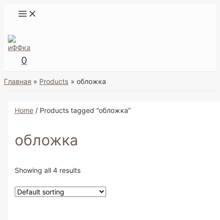
Перейти
MAIN
к
MENU
содержимому
Поиск
0
Главная
Products
обложка
Home
/ Products tagged “обложка”
обложка
Showing all 4 results