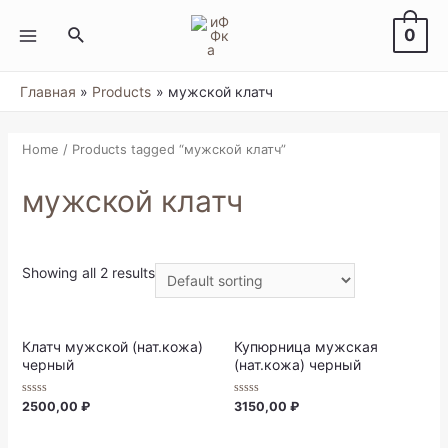
Перейти
к
Поиск
0
содержимому
MAIN
MENU
Главная
Products
мужской клатч
Home
/ Products tagged “мужской клатч”
мужской клатч
Showing all 2 results
Клатч мужской (нат.кожа)
Купюрница мужская
черный
(нат.кожа) черный
Rated
Rated
2500,00
₽
3150,00
₽
0
0
out
out
of
of