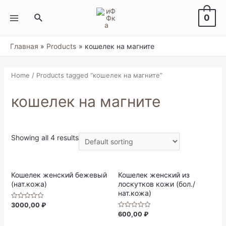
Перейти
к
Поиск
0
содержимому
MAIN
MENU
Главная
Products
кошелек на магните
Home
/ Products tagged “кошелек на магните”
кошелек на магните
Showing all 4 results
Кошелек женский бежевый
Кошелек женский из
(нат.кожа)
лоскутков кожи (бол./
нат.кожа)
3000,00
₽
Rated
0
600,00
₽
Rated
out
0
of
out