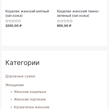
5
of
5
Кошелек женский мятный
Кошелек женский темно-
(нат.кожа)
зеленый (нат.кожа)
3250,00
₽
650,00
₽
Rated
Rated
0
0
out
out
of
of
5
5
Категории
Дорожные сумки
Женщинам
Женские кошельки
Женские портмоне
Косметички женские