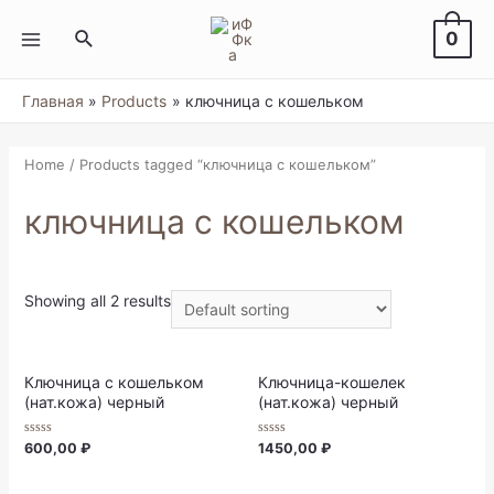
Перейти
к
Поиск
0
содержимому
MAIN
MENU
Главная
Products
ключница с кошельком
Home
/ Products tagged “ключница с кошельком”
ключница с кошельком
Showing all 2 results
Ключница с кошельком
Ключница-кошелек
(нат.кожа) черный
(нат.кожа) черный
Rated
Rated
600,00
₽
1450,00
₽
0
0
out
out
of
of