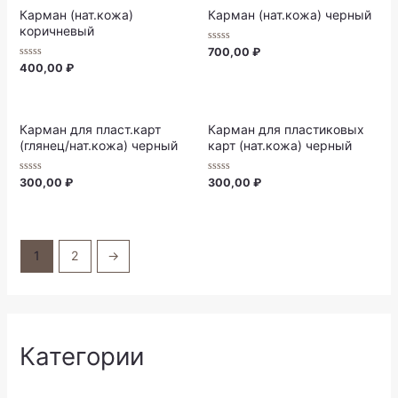
Карман (нат.кожа)
Карман (нат.кожа) черный
коричневый
Rated
700,00
₽
0
Rated
400,00
₽
out
0
of
out
5
of
5
Карман для пласт.карт
Карман для пластиковых
(глянец/нат.кожа) черный
карт (нат.кожа) черный
Rated
Rated
300,00
₽
300,00
₽
0
0
out
out
of
of
5
5
1
2
→
Категории