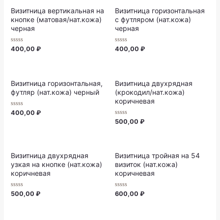
Визитница вертикальная на
Визитница горизонтальная
кнопке (матовая/нат.кожа)
с футляром (нат.кожа)
черная
черная
Rated
Rated
400,00
₽
400,00
₽
0
0
out
out
of
of
5
5
Визитница горизонтальная,
Визитница двухрядная
футляр (нат.кожа) черный
(крокодил/нат.кожа)
коричневая
Rated
400,00
₽
0
Rated
500,00
₽
out
0
of
out
5
of
5
Визитница двухрядная
Визитница тройная на 54
узкая на кнопке (нат.кожа)
визиток (нат.кожа)
коричневая
коричневая
Rated
Rated
500,00
₽
600,00
₽
0
0
out
out
of
of
5
5