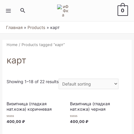
Перейти
к
Поиск
0
содержимому
MAIN
MENU
Главная
Products
карт
Home
/ Products tagged “карт”
карт
Showing 1–18 of 22 results
Визитница (гладкая
Визитница (гладкая
нат.кожа) коричневая
нат.кожа) черная
Rated
Rated
400,00
₽
400,00
₽
0
0
out
out
of
of