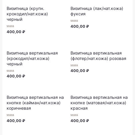
5
5
Визитница (крупн.
Визитница (лак/нат.кожа)
крокодил/нат.кожа)
фуксия
черный
Rated
400,00
₽
0
Rated
400,00
₽
out
0
of
out
5
of
5
Визитница вертикальная
Визитница вертикальная
(крокодил/нат.кожа)
(флотер/нат.кожа) розовая
черный
Rated
400,00
₽
0
Rated
400,00
₽
out
0
of
out
5
of
5
Визитница вертикальная на
Визитница вертикальная на
кнопке (кайман/нат.кожа)
кнопке (матовая/нат.кожа)
коричневая
красная
Rated
Rated
400,00
₽
400,00
₽
0
0
out
out
of
of
5
5