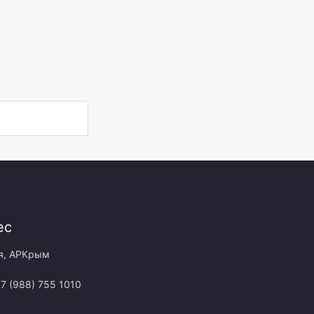
ес
я, АРКрым
+7 (988) 755 1010