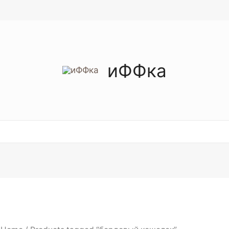
иФФка