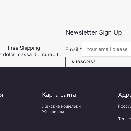
Newsletter Sign Up
Free Shipping
Email
*
s dolor massa dui curabitur.
SUBSCRIBE
я
Карта сайта
Адр
Женские кошельки
Росси
Женщинам
Тел.: 