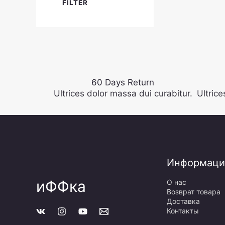
FILTER
60 Days Return
Ultrices dolor massa dui curabitur.
Ultrice
Информаци
иФФка
О нас
Возврат товара
Доставка
Контакты