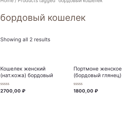
Home
/ Products tagged “бордовый кошелек”
бордовый кошелек
Showing all 2 results
Кошелек женский
Портмоне женское
(нат.кожа) бордовый
(бордовый глянец)
Rated
Rated
2700,00
₽
1800,00
₽
0
0
out
out
of
of
5
5