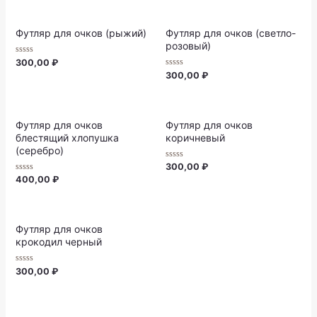
5
of
5
Футляр для очков (рыжий)
Футляр для очков (светло-
розовый)
Rated
300,00
₽
0
Rated
300,00
₽
out
0
of
out
5
of
5
Футляр для очков
Футляр для очков
блестящий хлопушка
коричневый
(серебро)
Rated
300,00
₽
0
Rated
400,00
₽
out
0
of
out
5
of
5
Футляр для очков
крокодил черный
Rated
300,00
₽
0
out
of
5