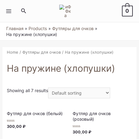
Перейти
к
Поиск
0
содержимому
MAIN
MENU
Главная
Products
Футляры для очков
На пружине (хлопушки)
Home
/
Футляры для очков
/ На пружине (хлопушки)
На пружине (хлопушки)
Showing all 7 results
Футляр для очков (белый)
Футляр для очков
(розовый)
Rated
300,00
₽
0
Rated
300,00
₽
out
0
of
out