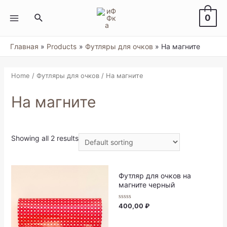
Перейти
к
Поиск
0
содержимому
MAIN
MENU
Главная
Products
Футляры для очков
На магните
Home
/
Футляры для очков
/ На магните
На магните
Showing all 2 results
Футляр для очков на
магните черный
Rated
400,00
₽
0
out
of