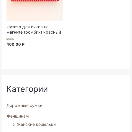
5
Футляр для очков на
магните (ромбик) красный
Rated
400,00
₽
0
out
of
5
Категории
Дорожные сумки
Женщинам
Женские кошельки