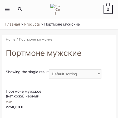
Перейти
к
Поиск
0
содержимому
MAIN
MENU
Главная
Products
Портмоне мужские
Home
/ Портмоне мужские
Портмоне мужские
Showing the single result
Портмоне мужское
(нат.кожа) черный
Rated
2750,00
₽
0
out
of